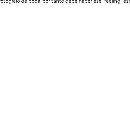
 fotógrafo de boda, por tanto debe haber ese “feeling” e